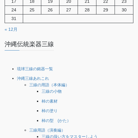
17
18
19
20
21
22
23
24
25
26
27
28
29
30
31
« 12月
沖縄伝統楽器三線
琉球三線の銘器一覧
沖縄三線あれこれ
三線の用語（本体編）
三線の小物
棹の素材
棹の塗り
棹の型 (かた）
三線用語（演奏編）
三線の扱い方をマスターしよう