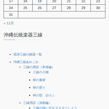
17
18
19
20
21
22
23
24
25
26
27
28
29
30
31
« 12月
沖縄伝統楽器三線
琉球三線の銘器一覧
沖縄三線あれこれ
三線の用語（本体編）
三線の小物
棹の素材
棹の塗り
棹の型 (かた）
三線用語（演奏編）
三線の扱い方をマスターしよう