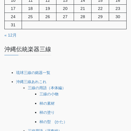
10
11
12
13
14
15
16
17
18
19
20
21
22
23
24
25
26
27
28
29
30
31
« 12月
沖縄伝統楽器三線
琉球三線の銘器一覧
沖縄三線あれこれ
三線の用語（本体編）
三線の小物
棹の素材
棹の塗り
棹の型 (かた）
三線用語（演奏編）