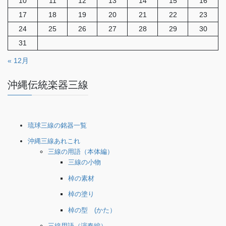
10
11
12
13
14
15
16
17
18
19
20
21
22
23
24
25
26
27
28
29
30
31
« 12月
沖縄伝統楽器三線
琉球三線の銘器一覧
沖縄三線あれこれ
三線の用語（本体編）
三線の小物
棹の素材
棹の塗り
棹の型 (かた）
三線用語（演奏編）