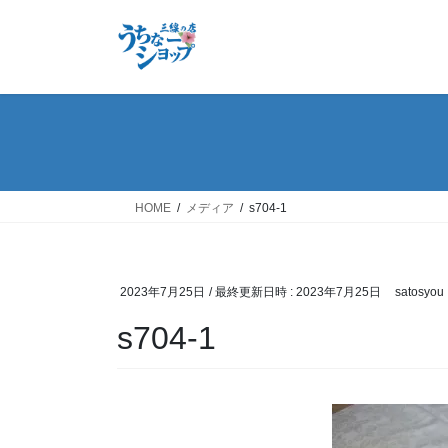
コ
ナ
ン
ビ
テ
ゲ
ン
ー
ツ
シ
へ
ョ
ス
ン
キ
に
ッ
移
HOME
メディア
s704-1
プ
動
2023年7月25日
/ 最終更新日時 :
2023年7月25日
satosyou
s704-1