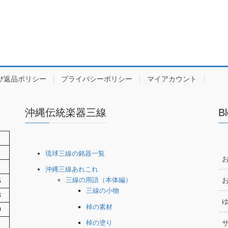
び返品ポリシー
プライバシーポリシー
マイアカウント
沖縄伝統楽器三線
日
琉球三線の銘器一覧
沖縄三線あれこれ
三線の用語（本体編）
6
三線の小物
3
棹の素材
0
棹の塗り