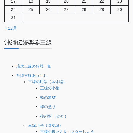
17
18
19
20
21
22
23
24
25
26
27
28
29
30
31
« 12月
沖縄伝統楽器三線
琉球三線の銘器一覧
沖縄三線あれこれ
三線の用語（本体編）
三線の小物
棹の素材
棹の塗り
棹の型 (かた）
三線用語（演奏編）
三線の扱い方をマスターしよう