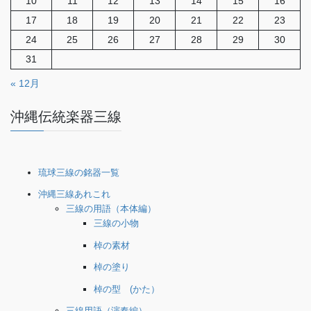
10
11
12
13
14
15
16
17
18
19
20
21
22
23
24
25
26
27
28
29
30
31
« 12月
沖縄伝統楽器三線
琉球三線の銘器一覧
沖縄三線あれこれ
三線の用語（本体編）
三線の小物
棹の素材
棹の塗り
棹の型 (かた）
三線用語（演奏編）