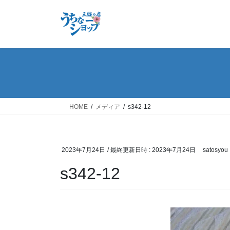
コ
ナ
ン
ビ
テ
ゲ
ン
ー
ツ
シ
へ
ョ
ス
ン
キ
に
ッ
移
HOME
メディア
s342-12
プ
動
2023年7月24日
/ 最終更新日時 :
2023年7月24日
satosyou
s342-12