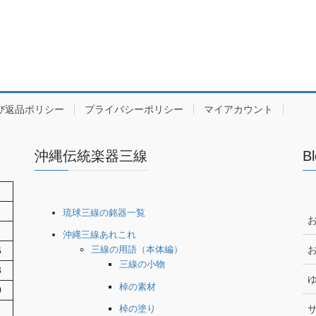
び返品ポリシー
プライバシーポリシー
マイアカウント
沖縄伝統楽器三線
日
琉球三線の銘器一覧
沖縄三線あれこれ
三線の用語（本体編）
6
三線の小物
3
棹の素材
0
棹の塗り