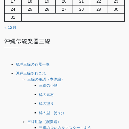
17
18
19
20
21
22
23
24
25
26
27
28
29
30
31
« 12月
沖縄伝統楽器三線
琉球三線の銘器一覧
沖縄三線あれこれ
三線の用語（本体編）
三線の小物
棹の素材
棹の塗り
棹の型 (かた）
三線用語（演奏編）
三線の扱い方をマスターしよう