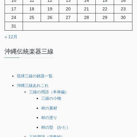
10
11
12
13
14
15
16
17
18
19
20
21
22
23
24
25
26
27
28
29
30
31
« 12月
沖縄伝統楽器三線
琉球三線の銘器一覧
沖縄三線あれこれ
三線の用語（本体編）
三線の小物
棹の素材
棹の塗り
棹の型 (かた）
三線用語（演奏編）