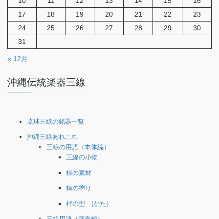
10
11
12
13
14
15
16
17
18
19
20
21
22
23
24
25
26
27
28
29
30
31
« 12月
沖縄伝統楽器三線
琉球三線の銘器一覧
沖縄三線あれこれ
三線の用語（本体編）
三線の小物
棹の素材
棹の塗り
棹の型 (かた）
三線用語（演奏編）