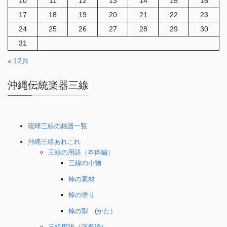
10
11
12
13
14
15
16
17
18
19
20
21
22
23
24
25
26
27
28
29
30
31
« 12月
沖縄伝統楽器三線
琉球三線の銘器一覧
沖縄三線あれこれ
三線の用語（本体編）
三線の小物
棹の素材
棹の塗り
棹の型 (かた）
三線用語（演奏編）