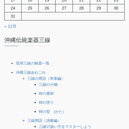
17
18
19
20
21
22
23
24
25
26
27
28
29
30
31
« 12月
沖縄伝統楽器三線
琉球三線の銘器一覧
沖縄三線あれこれ
三線の用語（本体編）
三線の小物
棹の素材
棹の塗り
棹の型 (かた）
三線用語（演奏編）
三線の扱い方をマスターしよう