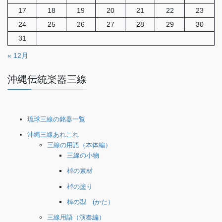
17
18
19
20
21
22
23
24
25
26
27
28
29
30
31
« 12月
沖縄伝統楽器三線
琉球三線の銘器一覧
沖縄三線あれこれ
三線の用語（本体編）
三線の小物
棹の素材
棹の塗り
棹の型 (かた）
三線用語（演奏編）