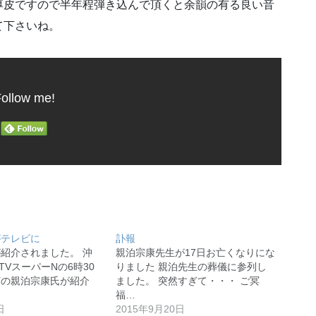
厚皮ですので半年程弾き込んで頂くと余韻の有る良い音
て下さいね。
ollow me!
がテレビに
訃報
紹介されました。 沖
親泊宗康先生が17日お亡くなりにな
TVスーパーNの6時30
りました 親泊先生の葬儀に参列し
打の親泊宗康氏が紹介
ました。 突然すぎて・・・ ご冥
福…
日
2015年9月20日