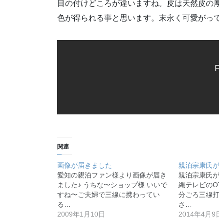
目の付けどころが違いますね。皮は天然皮の
色が得られる事と思います。末永く可愛がっ
F
関連
画像が届きました
親泊宗康氏
愛知の親泊ファン様より画像が届き
親泊宗康氏が
ました♪ うちな〜ショップ様 いいで
縄テレビのO
すね〜ご夫婦で三線に携わってい
分ごろ三線
る…
さ…
2009年1月10日
2014年4月9