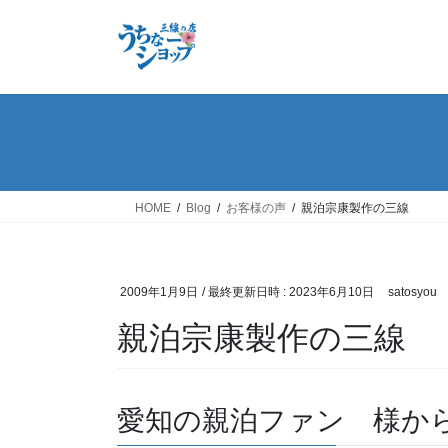
コ
ナ
ン
ビ
テ
ゲ
ン
ー
ツ
シ
へ
ョ
ス
ン
キ
に
ッ
移
HOME
Blog
お客様の声
親泊宗康製作の三線
プ
動
2009年1月9日
/ 最終更新日時 :
2023年6月10日
satosyou
親泊宗康製作の三線
愛知の親泊ファン 様か