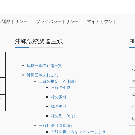
び返品ポリシー
プライバシーポリシー
マイアカウント
沖縄伝統楽器三線
日
琉球三線の銘器一覧
沖縄三線あれこれ
三線の用語（本体編）
6
三線の小物
3
棹の素材
0
棹の塗り
棹の型 (かた）
三線用語（演奏編）
三線の扱い方をマスターしよう