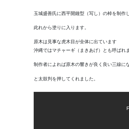
玉城盛善氏に西平開鐘型（写し）の棹を制作
此れから塗りに入ります。
原木は見事な虎木目が全体に出ています
沖縄ではマチャーギ（まきあげ）とも呼ばれ
制作者によれば原木の響きが良く良い三線に
と太鼓判を押してくれました。
F