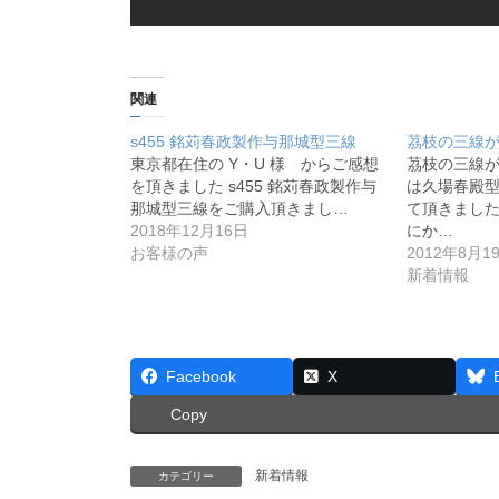
関連
s455 銘苅春政製作与那城型三線
茘枝の三線
東京都在住の Y・U 様 からご感想
茘枝の三線が
を頂きました s455 銘苅春政製作与
は久場春殿
那城型三線をご購入頂きまし…
て頂きました
2018年12月16日
にか…
お客様の声
2012年8月1
新着情報
Facebook
X
Copy
新着情報
カテゴリー