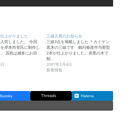
が仕上がりました
三線入荷のお知らせ
入荷しました。 今回
三線3点を掲載しました ＊カミゲン
型を岸本尚登氏に制作し
黒木の三線です 銘刈春政作与那型
。 茘枝は滅多にお目
2本が仕上がりました。赤黒の木で
制…
9日
2007年1月4日
新着情報
Threads
Bluesky
Hatena