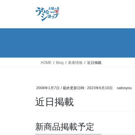
コ
ナ
ン
ビ
テ
ゲ
ン
ー
ツ
シ
へ
ョ
ス
ン
キ
に
ッ
移
HOME
Blog
新着情報
近日掲載
プ
動
2008年1月7日
/ 最終更新日時 :
2023年6月10日
satosyou
近日掲載
新商品掲載予定